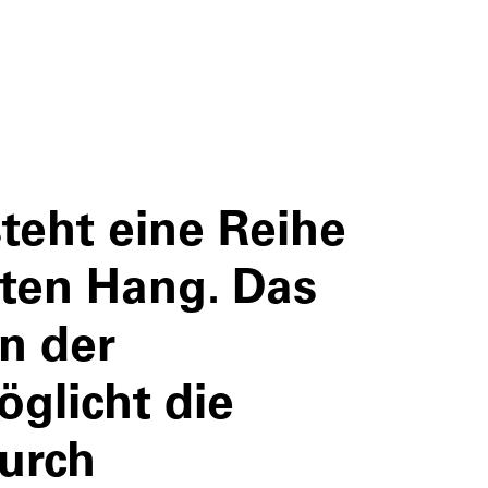
teht eine Reihe
hten Hang. Das
in der
glicht die
urch